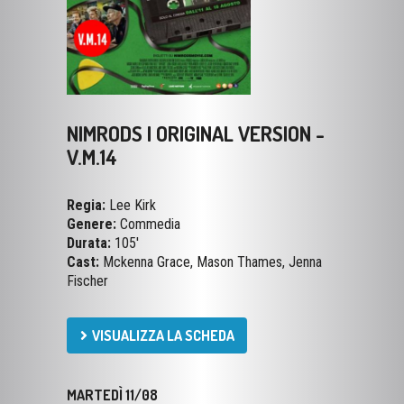
NIMRODS | ORIGINAL VERSION -
V.M.14
Regia:
Lee Kirk
Genere:
Commedia
Durata:
105'
Cast:
Mckenna Grace, Mason Thames, Jenna
Fischer
VISUALIZZA LA SCHEDA
MARTEDÌ 11/08
18:50
22:00