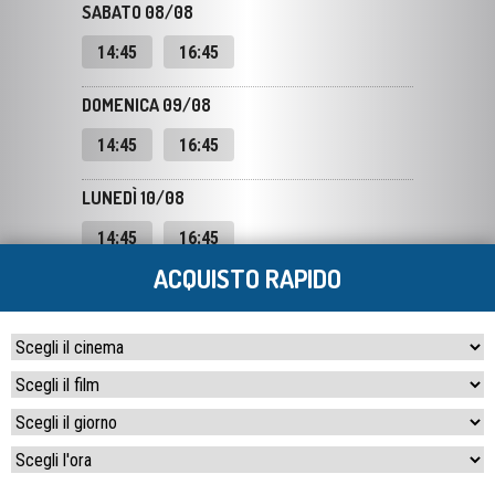
DOMENICA 09/08
14:45
16:45
LUNEDÌ 10/08
14:45
16:45
MARTEDÌ 11/08
ACQUISTO RAPIDO
14:45
16:45
MERCOLEDÌ 12/08
14:45
16:45