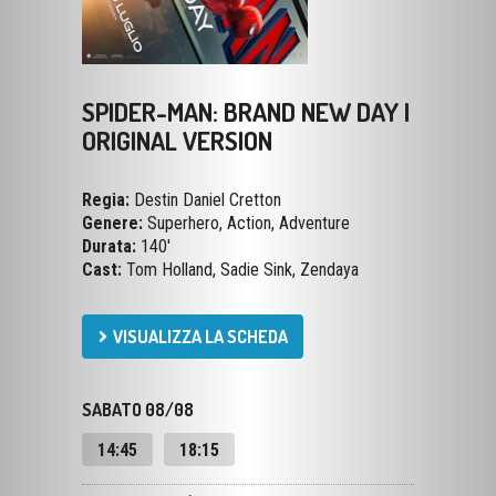
SPIDER-MAN: BRAND NEW DAY |
ORIGINAL VERSION
Regia:
Destin Daniel Cretton
Genere:
Superhero, Action, Adventure
Durata:
140'
Cast:
Tom Holland, Sadie Sink, Zendaya
VISUALIZZA LA SCHEDA
SABATO 08/08
14:45
18:15
DOMENICA 09/08
14:45
18:15