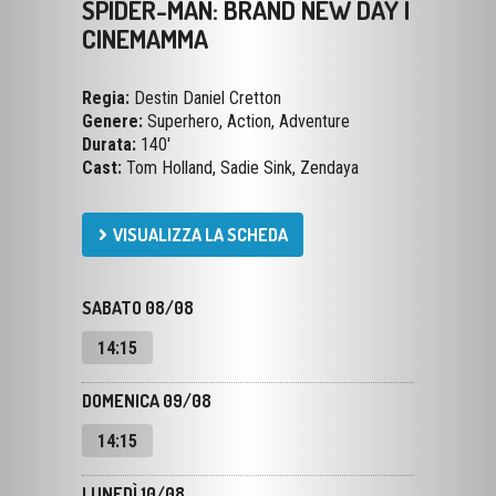
Regia:
Destin Daniel Cretton
Genere:
Superhero, Action, Adventure
Durata:
140'
Cast:
Tom Holland, Sadie Sink, Zendaya
VISUALIZZA LA SCHEDA
SABATO 08/08
14:15
DOMENICA 09/08
14:15
LUNEDÌ 10/08
14:15