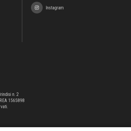
Instagram
indisi n. 2
o REA 1565898
rvati.