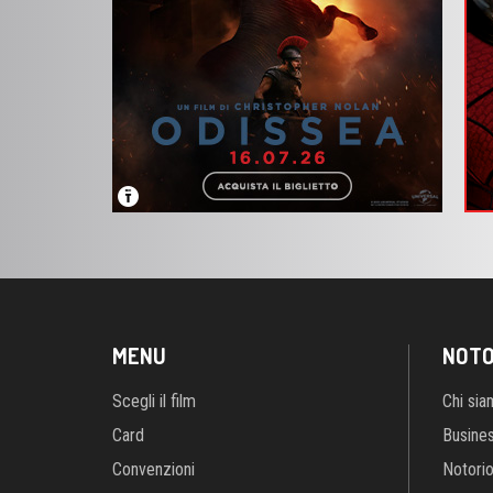
MENU
NOTO
Scegli il film
Chi si
Card
Busine
Convenzioni
Notori