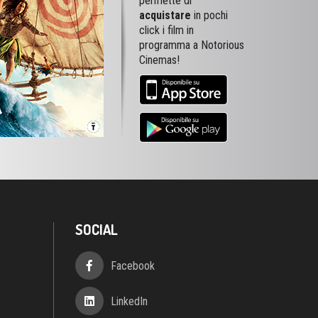
permette di
acquistare
in pochi
click i film in
programma a Notorious
Cinemas!
SOCIAL
Facebook
LinkedIn