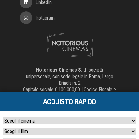
LinkedIn
Instagram
Notorious Cinemas S.r.l.
società
unipersonale, con sede legale in Roma, Largo
Brindisi n. 2
Capitale sociale € 100.000,00 | Codice Fiscale e
Partita IVA 15058541002 | Numero REA
ACQUISTO RAPIDO
1565898
Credits:
Crea Informatica S.r.l.
2026 © Tutti i
diritti riservati. Tutti i diritti riservati.