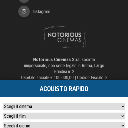
Instagram
Notorious Cinemas S.r.l.
società
unipersonale, con sede legale in Roma, Largo
Brindisi n. 2
Capitale sociale € 100.000,00 | Codice Fiscale e
Partita IVA 15058541002 | Numero REA
ACQUISTO RAPIDO
1565898
Credits:
Crea Informatica S.r.l.
2026 © Tutti i
diritti riservati. Tutti i diritti riservati.