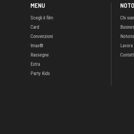
MENU
NOTO
Scegli il film
Chi si
Card
Busine
Convenzioni
Notori
Imax®
Lavora 
Rassegne
Contatt
Extra
Party Kids