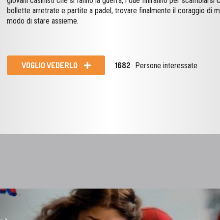
giovani casinisti che si fanno la guerra, i due finiranno per scambiarsi con
bollette arretrate e partite a padel, trovare finalmente il coraggio di 
modo di stare assieme.
VOGLIO VEDERLO
1682
Persone interessate