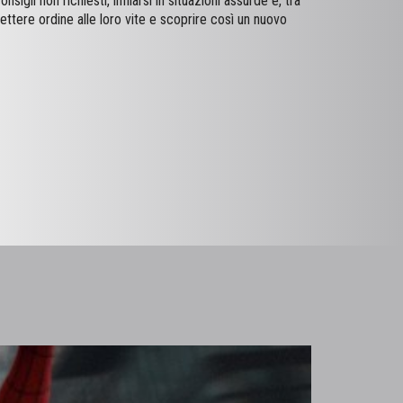
sigli non richiesti, infilarsi in situazioni assurde e, tra
mettere ordine alle loro vite e scoprire così un nuovo