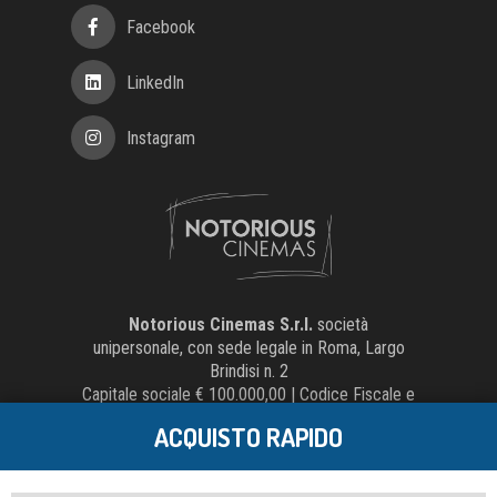
Facebook
LinkedIn
Instagram
Notorious Cinemas S.r.l.
società
unipersonale, con sede legale in Roma, Largo
Brindisi n. 2
Capitale sociale € 100.000,00 | Codice Fiscale e
Partita IVA 15058541002 | Numero REA
ACQUISTO RAPIDO
1565898
Credits:
Crea Informatica S.r.l.
2026 © Tutti i
diritti riservati. Tutti i diritti riservati.