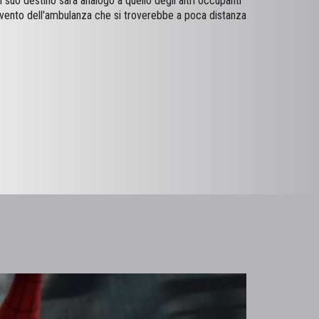
Il suo destino sarà analogo a quello degli altri occupanti
ervento dell'ambulanza che si troverebbe a poca distanza