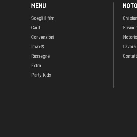
MENU
NOTO
Scegli il film
Chi si
Card
Busine
Convenzioni
Notori
Imax®
Lavora 
Rassegne
Contatt
Extra
Party Kids