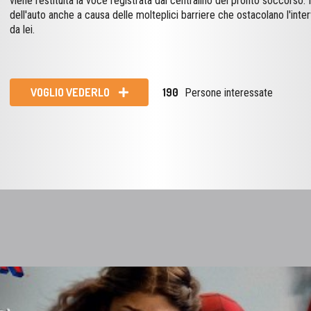
viene restituita la voce registrata dal centralino del pronto soccorso. 
dell'auto anche a causa delle molteplici barriere che ostacolano l'int
da lei.
VOGLIO VEDERLO
190
Persone interessate