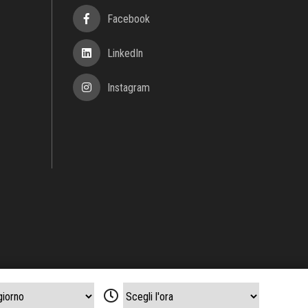
indisi n. 2
o REA 1565898
rvati.