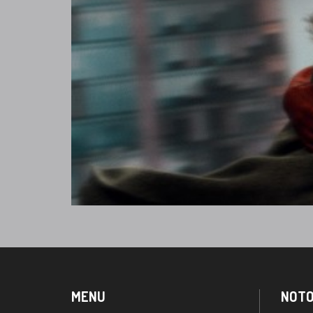
MENU
NOTO
Scegli il film
Chi si
Card
Busine
Convenzioni
Notori
Imax®
Lavora 
Rassegne
Contatt