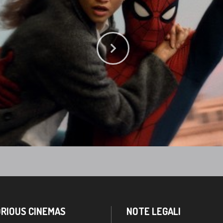
RIOUS CINEMAS
NOTE LEGALI
amo
Privacy Policy
ss
Cookie Policy
ous Cinemas Green
Condizioni di utilizzo
con noi
aci