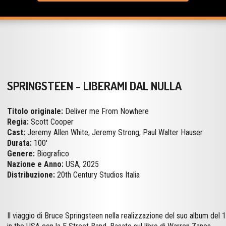
SPRINGSTEEN - LIBERAMI DAL NULLA
Titolo originale:
Deliver me From Nowhere
Regia:
Scott Cooper
Cast:
Jeremy Allen White, Jeremy Strong, Paul Walter Hauser
Durata:
100'
Genere:
Biografico
Nazione e Anno:
USA, 2025
Distribuzione:
20th Century Studios Italia
Il viaggio di Bruce Springsteen nella realizzazione del suo album del
in the USA con la E Street Band. Basato sul libro di Warren Zanes.
VOGLIO VEDERLO
820
Persone interessate