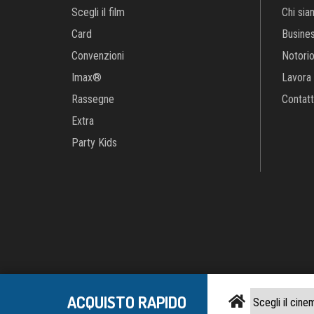
Extra
Party Kids
Notorious
Capitale soc
Cred
ACQUISTO RAPIDO