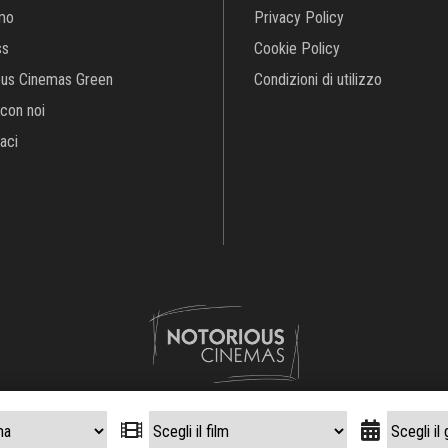
 Cinemas S.r.l.
società unipersonale, con sede legale in Roma, Largo Br
iale € 100.000,00 | Codice Fiscale e Partita IVA 15058541002 | Numer
its:
Crea Informatica S.r.l.
2026 © Tutti i diritti riservati. Tutti i diritti rise