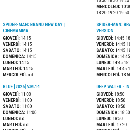
16:50 18:30 19:20
MERCOLEDÌ:
10:30
18:20 19:20 19:50
SPIDER-MAN: BRAND NEW DAY |
SPIDER-MAN: BR
CINEMAMMA
VERSION
GIOVEDÌ:
14:15
GIOVEDÌ:
14:45 18
VENERDÌ:
14:15
VENERDÌ:
14:45 1
SABATO:
14:15
SABATO:
14:45 1
DOMENICA:
14:15
DOMENICA:
14:45
LUNEDÌ:
14:15
LUNEDÌ:
14:45 18:
MARTEDÌ:
14:15
MARTEDÌ:
14:45 1
MERCOLEDÌ:
n.d.
MERCOLEDÌ:
18:5
BLUE [2026] V.M.14
DEEP WATER - IN
GIOVEDÌ:
11:00
GIOVEDÌ:
18:50
VENERDÌ:
11:00
VENERDÌ:
18:50
SABATO:
11:00
SABATO:
18:50
DOMENICA:
11:00
DOMENICA:
18:50
LUNEDÌ:
n.d.
LUNEDÌ:
18:50
MARTEDÌ:
n.d.
MARTEDÌ:
17:20