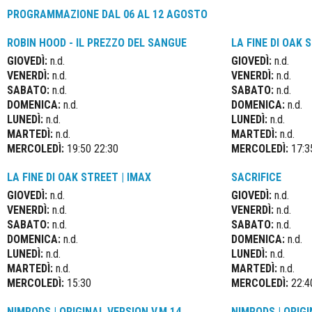
PROGRAMMAZIONE DAL 06 AL 12 AGOSTO
ROBIN HOOD - IL PREZZO DEL SANGUE
LA FINE DI OAK 
GIOVEDÌ:
n.d.
GIOVEDÌ:
n.d.
VENERDÌ:
n.d.
VENERDÌ:
n.d.
SABATO:
n.d.
SABATO:
n.d.
DOMENICA:
n.d.
DOMENICA:
n.d.
LUNEDÌ:
n.d.
LUNEDÌ:
n.d.
MARTEDÌ:
n.d.
MARTEDÌ:
n.d.
MERCOLEDÌ:
19:50 22:30
MERCOLEDÌ:
17:3
LA FINE DI OAK STREET | IMAX
SACRIFICE
GIOVEDÌ:
n.d.
GIOVEDÌ:
n.d.
VENERDÌ:
n.d.
VENERDÌ:
n.d.
SABATO:
n.d.
SABATO:
n.d.
DOMENICA:
n.d.
DOMENICA:
n.d.
LUNEDÌ:
n.d.
LUNEDÌ:
n.d.
MARTEDÌ:
n.d.
MARTEDÌ:
n.d.
MERCOLEDÌ:
15:30
MERCOLEDÌ:
22:4
NIMRODS | ORIGINAL VERSION V.M.14
NIMRODS | ORIGI