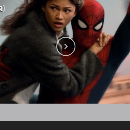
RIOUS CINEMAS
NOTE LEGALI
amo
Privacy Policy
ss
Cookie Policy
ous Cinemas Green
Condizioni di utilizzo