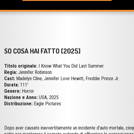
SO COSA HAI FATTO [2025]
Titolo originale:
I Know What You Did Last Summer
Regia:
Jennifer Robinson
Cast:
Madelyn Cline, Jennifer Love Hewitt, Freddie Prinze Jr.
Durata:
111'
Genere:
Horror
Nazione e Anno:
USA, 2025
Distribuzione:
Eagle Pictures
Dopo aver causato inavvertitamente un incidente d'auto mortale, cinq
patto per mantenere il segreto evitando di affrontare le conseguenze. 
sono costretti a confrontarsi con una terribile verità: qualcuno conos
vendicarsi. Gli amici, perseguitati uno a uno da un assassino, scopron
sopravvissuti del "Massacro di Southport" del 1997 per chiedere aiuto