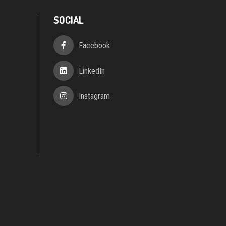
Instagram
indisi n. 2
o REA 1565898
rvati.