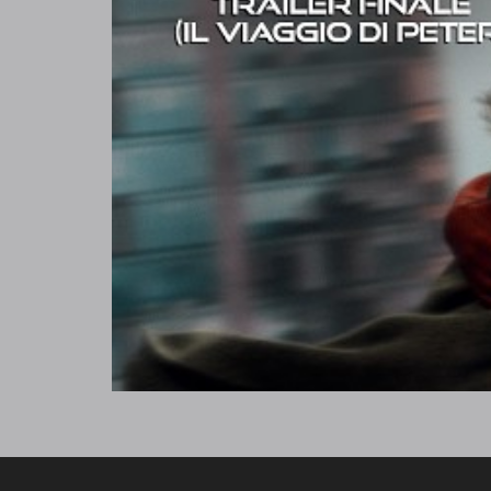
MENU
NOTO
Scegli il film
Chi si
Card
Busine
Convenzioni
Notori