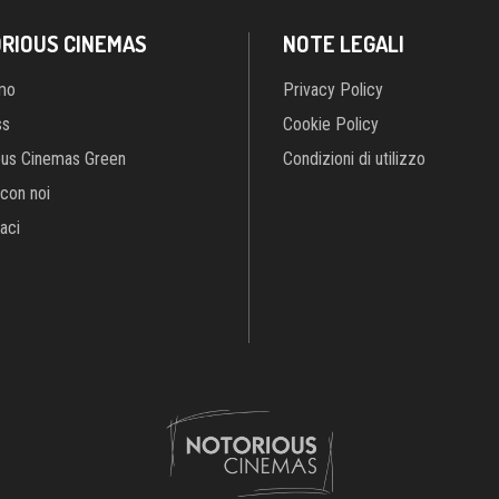
con noi
aci
 Cinemas S.r.l.
società unipersonale, con sede legale in Roma, Largo Br
iale € 100.000,00 | Codice Fiscale e Partita IVA 15058541002 | Numer
its:
Crea Informatica S.r.l.
2026 © Tutti i diritti riservati. Tutti i diritti rise