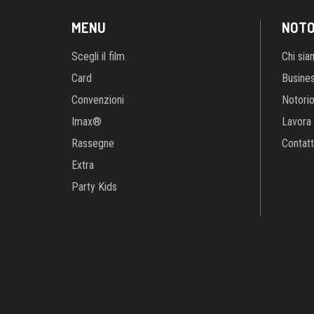
Imax®
Lavora 
Rassegne
Contatt
Extra
Party Kids
Notorious
Capitale soc
Cred