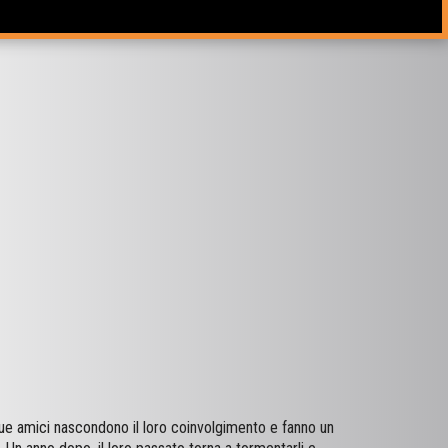
ue amici nascondono il loro coinvolgimento e fanno un
Un anno dopo, il loro passato torna a tormentarli e
ce quello che hanno fatto la scorsa estate ed è deciso a
o che è già successo in passato e si rivolgono a due
.